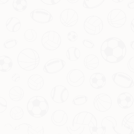
栏目导航
关于九游娱乐
服务优势
团队介绍
新闻资讯
联系我们