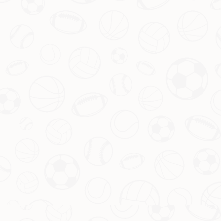
Youtube
225.5k Followers
网站首
关于九游娱
服务优
团队介
新闻资
联系我
页
乐
势
绍
讯
们