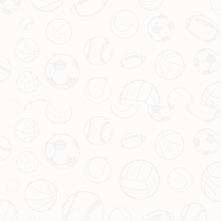
三：与约基奇的对比 谁更
符合MVP标准
说到
MVP争夺战
，不可避免要将SGA与约基奇进行对比。后者作为
两届MVP得主，本赛季依然保持着高效的表现，尤其是他在组织进
攻方面的能力无人能及。然而，掘金的整体阵容深度和稳定性让一
些人认为，约基奇的带队压力相对较小。而反观SGA，他几乎是以
一己之力将雷霆从季后赛边缘拉到了争冠行列，这种领袖气质让人
无法忽视。