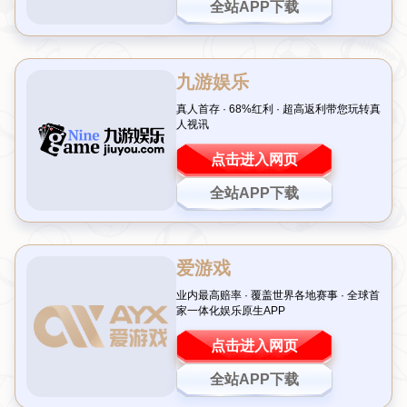
SGA全面表现领跑全队 MVP之争
力压约基奇？
2025-07-23T00:02:15+08:00
前言：SGA强势崛起
MVP之争掀起新高潮
在NBA的赛场上，每一个赛季都会诞生新的传奇。如今，雷霆队的
当家球星谢伊-吉尔杰斯-亚历山大（简称SGA）正以惊人的表现成
为焦点人物。他的
攻防一体
能力不仅带领球队一路狂飙，更让人们
开始讨论：这位年轻球星是否已经在MVP争夺战中反超了卫冕冠军
约基奇？今天，我们就来剖析SGA的亮眼表现，探寻他为何能成为
本赛季最有力的MVP候选人之一。