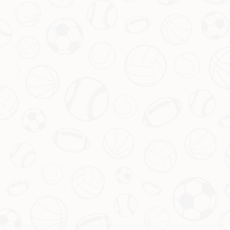
热门新闻
智利天主教大学在QS排名中的表
现
罗马主场迎战都灵：实力对比与比
分预测，罗马或轻松取胜
NBA官方：从发展联盟到全球巅
峰，卡鲁索与戴格诺特的追梦之旅
皇马十人应战3-1胜帕丘卡，世俱