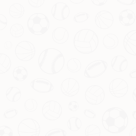
需求表单t