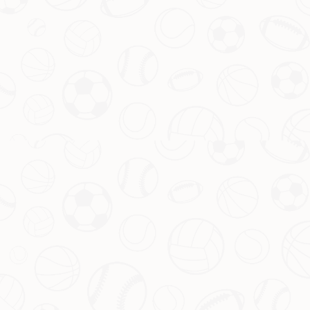
提交
搜索
栏目导航
关于九游娱乐
服务优势
团队介绍