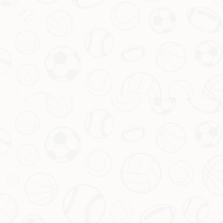
225.5k Followers
Twitter
225.5k Followers
Facebook
225.5k Followers
Youtube
225.5k Followers