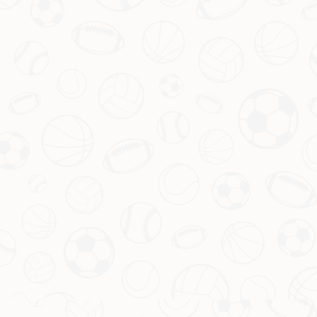
新闻资讯
联系我们
热门新闻
亨利盛赞巴黎主席：你为俱乐部带
来翻天覆地的变化
5场零封领衔欧冠！国米1比0新战
术暗藏杀机？