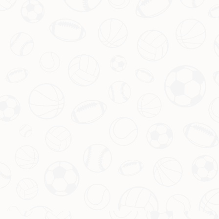
这场争论也在社交媒体上引发了广泛讨论。有球
人站在法国名宿一边，认为他对
法甲
的维护合
场跨洲际友谊赛，让数据说话！
”无论如何，
总之，这场由 C罗引发的风波，不仅是一次简
的碰撞。随着时间推移，或许我们能更清晰地
优质网站：
AC米兰体育（中国）官方网站- AC Mil
分享至
上一篇
【分析】利物浦11分优势在手，冠军已
下一篇
多队竞逐格伊，水晶宫标价至少5000万