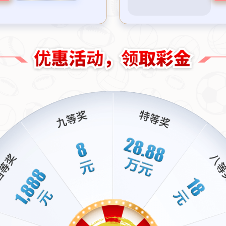
被高估？本文将深入探讨这一话题。
，他在场上的进球数据和影响力让不少人刮目相看。然
”时，却引发了轩然大波。C罗表示，沙特联赛近年来吸引
除了少数强队如巴黎圣日耳曼外，其他队伍的表现并不突
的自尊心。