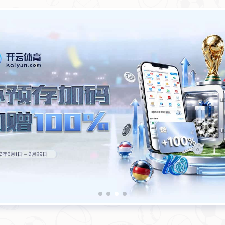
关于九游娱乐
服务优势
团队介绍
新闻资讯