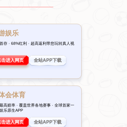
网站首页
新闻资讯
搜索
栏目导航
关于九游娱乐