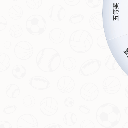
法国名宿的激烈回应
对于C罗的言论，一位不愿透露姓名的法国足坛
全是无稽之谈，法甲作为欧洲五大联赛之一，
出，尽管
沙特联赛
近年来通过高薪吸引球星，