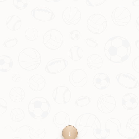
网站首
关于九游娱
服务优
团队介
新闻资
联系我
页
乐
势
绍
讯
们
九游娱乐 （Nine Games）官方网站 - J9九游会APP下载
All Rights
by
九游娱乐