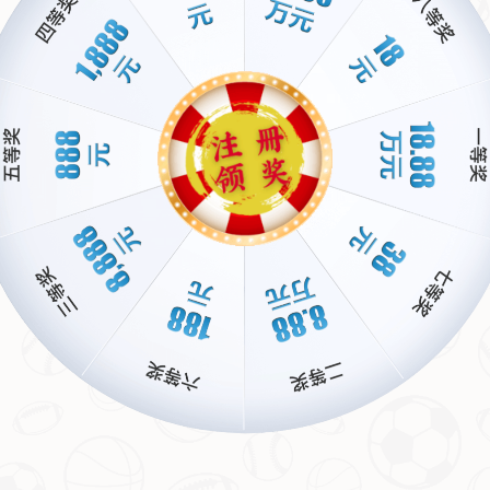
时，教练组和医疗团队的专业支持也为她的康复提供了保障。这种
团队协作，正是中国女排出色的原因之一。
公开训练课的意义 展示女排备战状态
此次
公開訓練課
不仅是队员们磨合战术、提升状态的重要环节，也
是向外界传递信心的窗口。训练中，其他主力球员如朱婷、袁心玥
等人状态良好，与年轻队员之间的配合也愈发默契。而李盈莹在场
边的恢复画面，则进一步说明了队伍在面对挑战时的从容与准备。
有业内人士分析，中国女排此举既是让球员适应比赛节奏，也是为
了让球迷更直观地感受到队伍的凝聚力。尤其是像李盈莹这样的核
心球员，她的每一步恢复都直接关系到球队在关键赛事中的表现。
李盈莹复出的潜在影响 攻防两端均有提升空间
作为中国女排的主力主攻手，
李盈瑩
在进攻端的爆发力和稳定性是
球队不可或缺的一部分。过去几场比赛中，尽管其他队员顶住了压
力，但她在场上的牵制作用无人能完全替代。如果她的身体状况能
够及时调整到最佳，相信在接下来的国际赛事中，中国女Rank将展
现出更强的攻击火力。