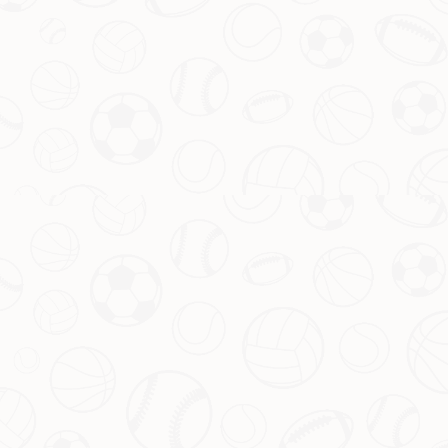
Instagram
225.5k Followers
Twitter
225.5k Followers
Facebook
225.5k Followers
Youtube
225.5k Followers