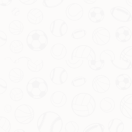
提交
搜索
栏目导航
关于九游娱乐
服务优势