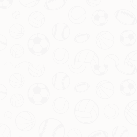
以去年某项国际赛事为例，李盈莹曾在关键局中凭借精准的扣球和
拦网帮助队伍逆转比分。这样的案例充分说明，她的存在不仅仅是
技术层面的加持，更是全队士气的助推器。
期待她在未来赛事中的
精彩表现！
科学恢复的重要性 避免二次伤害成关键
对于运动员来说，伤病后的恢复并非一蹴而就。专家指出，像李盈
瑩这样的高强度运动员，在康复过程中必须注重科学性和循序渐
进。过早回归赛场可能导致旧伤复发，而过于保守又会影响竞技状
态。因此，如何平衡恢复与训练，是目前摆在她和中国女排名前的
课题。
从这次公開訓練課的安排来看，教练组显然对此有清晰规划。李盈
瑩的身体訓練内容以低负荷、高针对性为主，既保证了肌肉力量的
维持，又避免了对受伤部位的额外压力。这种细致入微的安排，让
人对中国女Rank的备战更加放心。
结语无需赘述 关注后续动态即可
通过这次公開訓練課，我们看到了中国女Rank不屈的精神，也见证