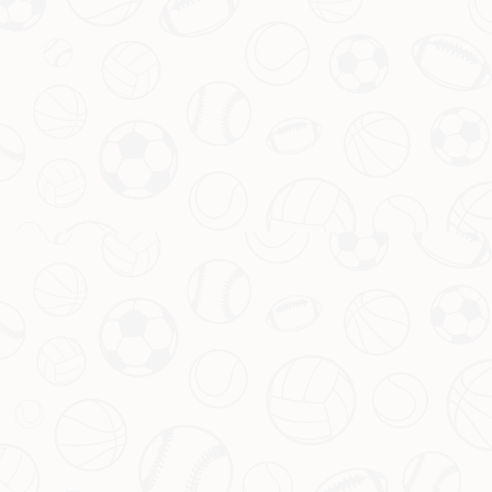
FIFA此次公布的世界杯期间可穿戴设备使用标准，无疑为足球界的
科技应用树立了新标杆。它不仅为参赛队伍和技术供应商提供了操
作指南，也为未来的赛事管理积累了宝贵经验。可以预见，随着技
术的不断进步，可穿戴设备的种类和功能将更加多样化，而相关的
规则制定也将随之完善。如何在创新与传统之间找到平衡，或许将
是国际足联未来面临的重要课题。