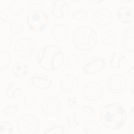
动全队氛围
斯洛特盛赞“世界最佳门将”，阿利
松自评生涯巅峰表现
斯卢茨基：横滨客战至关重要，定
将全力争胜
英超霸主折戟！巴黎力克四强豪
门，欧冠决赛再胜两场即封四冠王