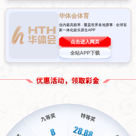
一。然而，在效力托特纳姆热刺期间，尽管他多次打破进球纪录，
却始终与团队荣誉擦肩而过。2023年夏天，凯恩做出了职业生涯的
重要决定——加盟德甲豪门拜仁慕尼黑。这一转会不仅是为了追求更
高的竞技平台，更是为了实现个人生涯中那至关重要的
首座联赛冠
军
。
拜仁作为德甲的霸主，拥有强大的阵容和深厚的底蕴，这为凯恩提
供了绝佳的机会。他的到来也迅速填补了球队在前锋线上的空缺，
无论是技术还是领导力，凯恩都展现出了世界级水准。
二、初登德甲：凯恩用表现征服球迷
来到陌生的联赛，适应是每位球员面临的挑战。但对于
哈里·凯恩
而
言，他似乎天生为大场面而生。赛季初，他便以惊人的进球效率和
助攻数据证明了自己的价值。无论是精准的长传调度，还是门前的
致命一击，
凯恩的表现
都让球迷眼前一亮。
尤其是在对阵多特蒙德的“国家德比”中，
他单场独中三元
，帮助拜仁
锁定胜局的同时，也让外界看到了他带领球队冲击冠军的决心。这