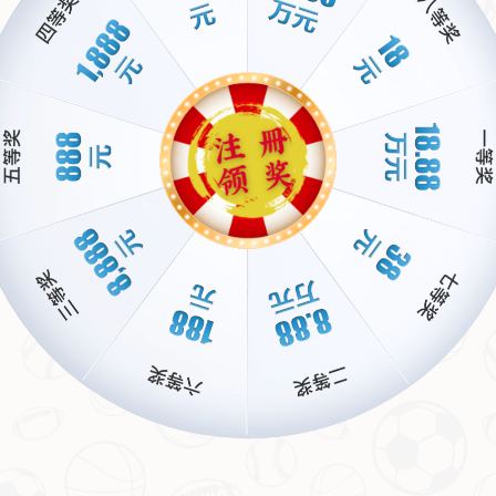
样的表现不仅赢得了队友和教练组的信任，也让他迅速成为慕尼黑
安联球场的宠儿。
三、首冠到手：一个时代的开端
随着2023-2024赛季接近尾声，拜仁慕尼黑在激烈的竞争中脱颖而
出，再次捧起
德metha联赛奖杯
。而对于
哈里·凯恩
来说，这一刻无
疑是职业生涯的分水岭。从未染指顶级赛事冠军，到如今站在领奖
台上，他的喜悦溢于言表。赛后采访时，他坦言：“这是我一直梦想
的一刻，我来这里就是为了赢得一切。”
值得一提的是，凯恩在本赛季不仅贡献了大量的进球，还展现了作
为队长应有的担当。他在关键时刻挺身而出，用行动感染着每一位
队友。可以说，这一座
德metha冠军
不仅是团队胜利，也是对他个
人努力的最佳回报。