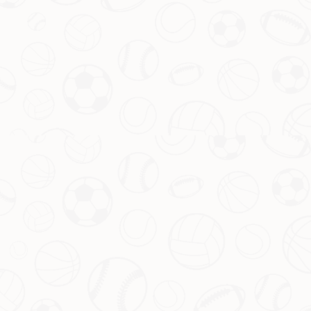
关注我们
Instagram
225.5k Followers
Twitter
225.5k Followers
Facebook
225.5k Followers