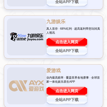
【早报】德甲霸主无数，凯恩首
尝冠军滋味！
2025-12-11T00:02:13+08:00
前言：凯恩圆梦德甲 一冠背后的辛酸与辉煌
在足球世界里，冠军的荣耀总是令人心潮澎湃。而对于英格兰球星
哈里·凯恩来说，2023-2024赛季的
德甲冠军
无疑是他职业生涯中
最闪耀的一刻。作为一名在热刺多年无缘奖杯的核心球员，凯恩转
会拜仁慕尼黑后，终于在德甲赛场上实现了个人荣誉的突破。今
天，我们就来聊聊这位顶级前锋如何在德甲书写属于自己的传奇，
以及这一冠背后的故事和意义。
一、从热刺到拜仁：凯恩为何选择德甲
哈里·凯恩，英格兰国家队队长，长期以来都是足坛最顶尖的前锋之