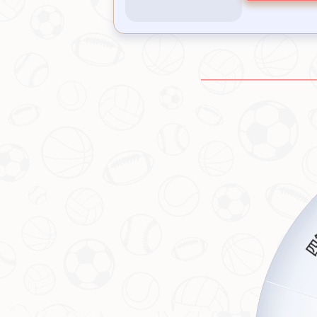
但总有一些球队以惊人的表现脱颖而出。无论
的极低失利次数，这些豪门用成绩证明了自己
看哪些球队在本赛季展现了无与伦比的稳定性
不败神话：勒沃库森的惊艳表现
提到本赛季最令人瞩目的球队，非勒沃库森莫
纪录，成为
五大联赛失利最少榜
的绝对领头羊
全开，防守端也固若金汤。他们的成功并非偶
如，在对阵拜仁慕尼黑的关键战役中，勒沃库
的争冠地位。这样的表现让人不禁感叹：
这支
仅输一场：皇马国米巴黎的稳定输出
紧随其后的是皇家马德里、国际米兰和巴黎圣
现了顶级强队的风范。
皇家马德里
作为西甲的传统霸主，本赛季在安
意外失利中暴露了阵容深度问题，但他们迅速