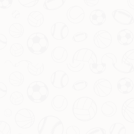
这三支球队虽然各有风格，但在稳定性上无疑
分反映了顶级俱乐部应有的水准。
为何能保持低失利率：背后的共同点解析
细究这些球队为何能在本赛季保持如此低的失
要。无论是勒沃库森的高位压迫，还是皇马和
其次，核心球员的状态起到了决定性作用，比