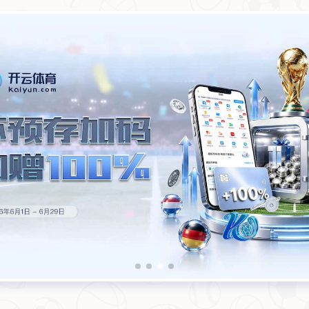
关于九游娱乐
服务优势
团队介绍
新闻资讯