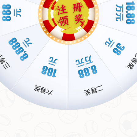
吉打造了一套攻守平衡的体系。尤其是在与尤文图斯的直
有的失利似乎只是一个小插曲。
管梅西离队后进攻火力有所波动，但姆巴佩等核心球员的
失利更多源于对手的反击战术，而非自身实力不足。