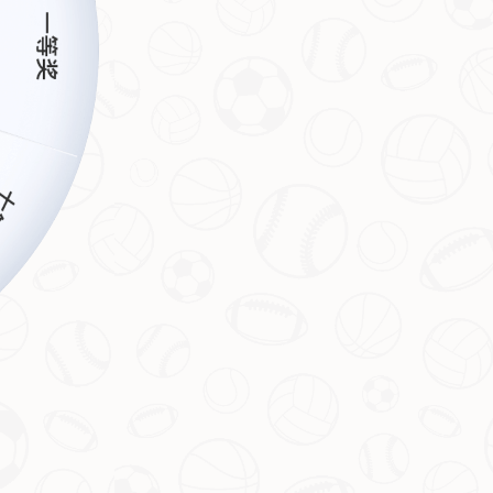
国家支持成就巨资引
援：皇马巴萨难比巴黎
曼城
阿斯：拉波尔塔赛后更
衣室鼓舞士气，未提任
何批评
33套阵容首秀！科尔化
身疯狂实验家，勇士最
大短板是他？